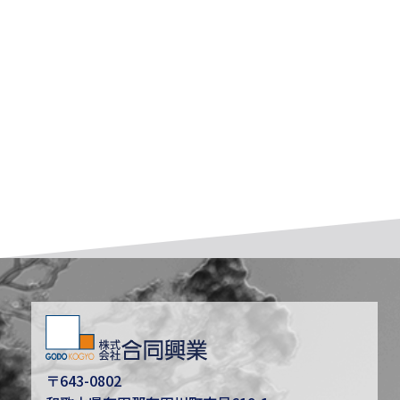
〒643-0802