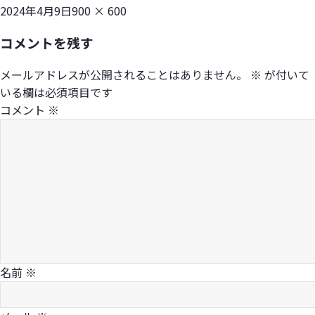
投
フ
2024年4月9日
900 × 600
稿
ル
コメントを残す
日:
サ
イ
メールアドレスが公開されることはありません。
※
が付いて
ズ
いる欄は必須項目です
コメント
※
名前
※