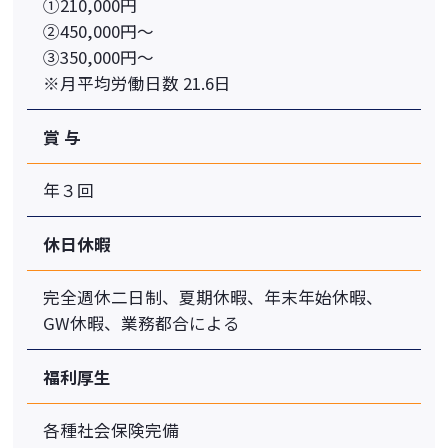
①210,000円
②450,000円〜
③350,000円〜
※⽉平均労働⽇数 21.6⽇
賞 与
年３回
休⽇休暇
完全週休二日制、夏期休暇、年末年始休暇、
GW休暇、業務都合による
福利厚⽣
各種社会保険完備