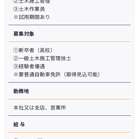
②⼟⽊施⼯管理
③⼟⽊作業員
※試⽤期間あり
募集対象
①新卒者（⾼校）
②⼀級⼟⽊施⼯管理技⼠
③経験者優遇
※要普通⾃動⾞免許（取得⾒込可能）
勤務地
本社⼜は⽀店、営業所
給 与