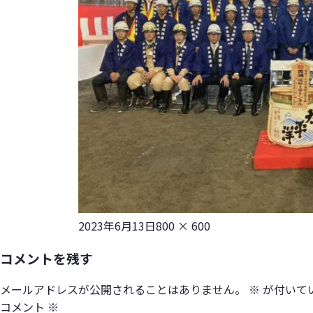
投
フ
2023年6月13日
800 × 600
稿
ル
コメントを残す
日:
サ
イ
メールアドレスが公開されることはありません。
※
が付いて
ズ
コメント
※