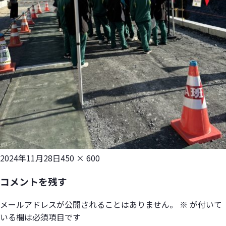
投
フ
2024年11月28日
450 × 600
稿
ル
コメントを残す
日:
サ
イ
メールアドレスが公開されることはありません。
※
が付いて
ズ
いる欄は必須項目です