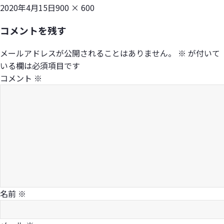
投
フ
2020年4月15日
900 × 600
稿
ル
コメントを残す
日:
サ
イ
メールアドレスが公開されることはありません。
※
が付いて
ズ
いる欄は必須項目です
コメント
※
名前
※