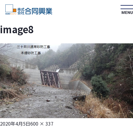
image8
投
フ
2020年4月5日
600 × 337
稿
ル