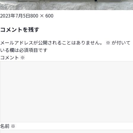
投
フ
2023年7月5日
800 × 600
稿
ル
コメントを残す
日:
サ
イ
メールアドレスが公開されることはありません。
※
が付いて
ズ
いる欄は必須項目です
コメント
※
名前
※